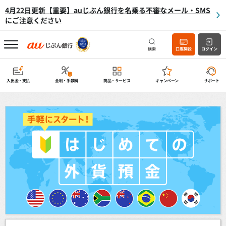
4月22日更新【重要】auじぶん銀行を名乗る不審なメール・SMS
にご注意ください
検索
口座開設
ログイン
入出金・支払
金利・手数料
商品・サービス
キャンペーン
サポート