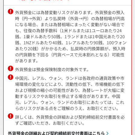
外貨預金には為替変動リスクがあります。外貨預金の預入
時（円→外貨）より払戻時（外貨→円）の為替相場が円高
になる場合、または為替相場にまったく変動がない場合で
も、往復の為替手数料（1米ドルまたは1ユーロあたり24
銭、1豪ドルあたり50銭、1ランドまたは1中国元あたり20
銭、1NZドルあたり40銭、1レアルあたり90銭、100ウォン
あたり20銭）がかかるため、払戻時の円換算額が、預入時
の円貨額を下回る（円貨ベースで元本割れとなる）可能性
があります。
外貨預金は預金保険制度の対象外です。
中国元、レアル、ウォン、ランドは各政府の通貨政策や市
場環境の変化などにより、流動性の低下、市場機能の低下
および規模の縮小の可能性があり、為替レートが大幅に変
動するリスクやお取引を停止する場合があります。中国
元、レアル、ウォン、ランドのお取引にあたっては、これ
らのリスクがある点をご理解のうえ、お取引ください。
詳しくは、外貨預金の詳細および契約締結前交付書面を必
ずご確認いただき、お取引ください。
外貨預金の詳細および契約締結前交付書面はこちら