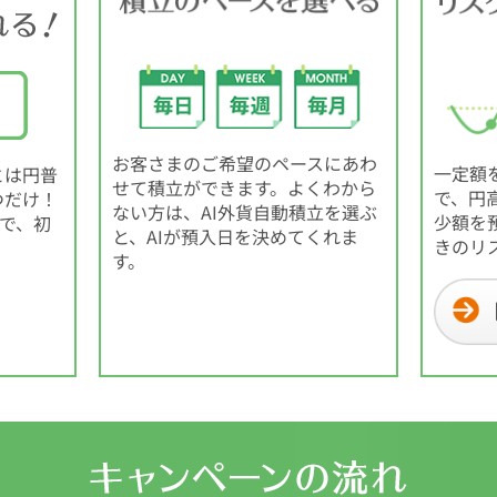
お客さまのご希望のペースにあわ
一定額
とは円普
せて積立ができます。よくわから
で、円
つだけ！
ない方は、AI外貨自動積立を選ぶ
少額を
ので、初
と、AIが預入日を決めてくれま
きのリ
す。