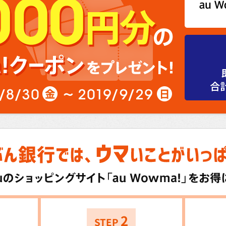
2
STEP