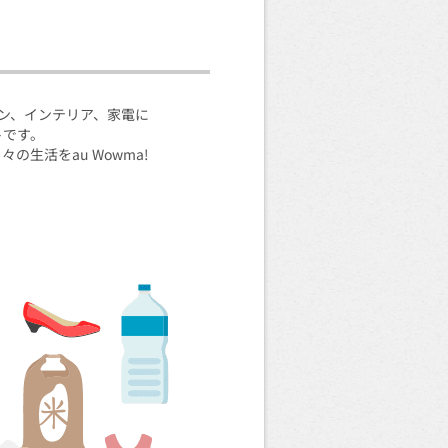
ョン、インテリア、家電に
トです。
生活をau Wowma!