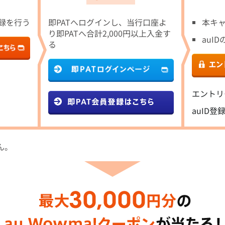
登録を行う
即PATへログインし、当行口座よ
本キ
り即PATへ合計2,000円以上入金す
auI
る
エントリ
auID
ん。