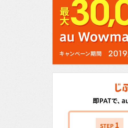
1
STEP