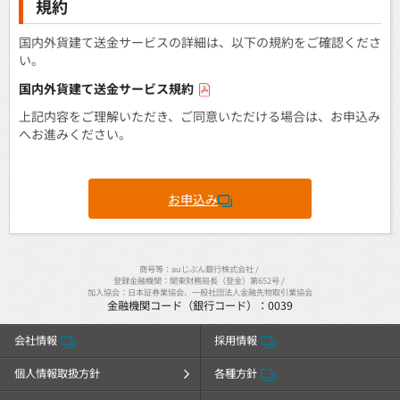
規約
国内外貨建て送金サービスの詳細は、以下の規約をご確認くださ
い。
国内外貨建て送金サービス規約
上記内容をご理解いただき、ご同意いただける場合は、お申込み
へお進みください。
お申込み
商号等：auじぶん銀行株式会社
/
登録金融機関：関東財務局長（登金）第652号
/
加入協会：日本証券業協会、一般社団法人金融先物取引業協会
金融機関コード（銀行コード）：0039
会社情報
採用情報
個人情報取扱方針
各種方針