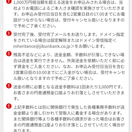
1,000万円相当額を超える送金をお申込みされる場合は、当
社よりお電話によるご本人さま確認を実施させていただきま
す。お申込み受付日当日を含む2営業日目の17:00までにお電
話がつながらない場合は、受付キャンセル扱いとなりますの
で予めご了承ください。
受付完了後、受付完了メールをお送りします。ドメイン指定
をされている場合は設定解除またはドメイン受信指定＜
inheritance@jibunbank.co.jp＞をお願いします。
残高不足などにより、送金金額、手数料が引落しできない場
合は送金を実行できません。外貨送金を依頼いただく前に必
ず資金をご入金ください。なお、お申込み受付日当日を含む
3営業日目の10:00までにご入金がない場合は、受付キャンセ
ル扱いとなりますので予めご了承ください。
送金の際に必要となる送金手数料は1回あたり3,000円です。
お客さまの円普通預金口座よりお引落としさせていただきま
す。
上記手数料とは別に関係銀行で発生した各種事務手数料が送
金金額より差し引かれて受取人に着金する場合があります。
また関係銀行等より各種手数料の請求があった場合はお客さ
まの円普通預金口座よりお引き落としさせていただく場合が
あります。