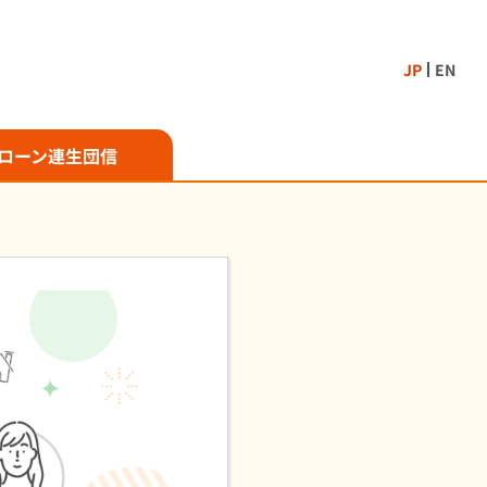
JP
EN
ローン
連生団信