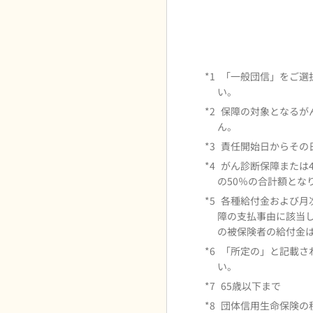
*1
「一般団信」をご選
い。
*2
保障の対象となるが
ん。
*3
責任開始日からその
*4
がん診断保障または
の50％の合計額とな
*5
各種給付金および月
障の支払事由に該当
の被保険者の給付金
*6
「所定の」と記載さ
い。
*7
65歳以下まで
*8
団体信用生命保険の