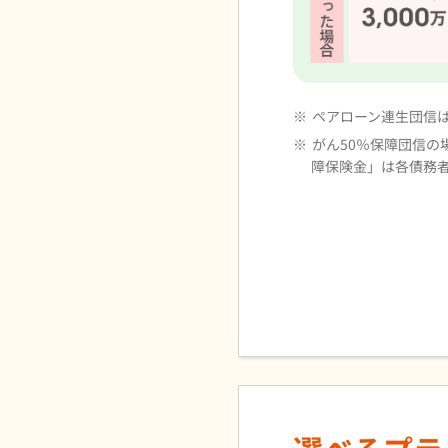
※
ペアローン連生団信
※
がん50％保障団信
障保険金」は各債務者