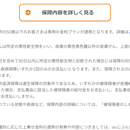
択の50歳以下のお客さまは専用の金利プランが適用となります。詳細は
んは所定の悪性新生物をいい、皮膚の悪性黒色腫以外の皮膚がん、上皮
日を含めて90日以内に所定の悪性新生物と診断された場合には保障の対
4疾病保障いずれか1回のみのお支払いとなります。また、保障されるの
ります。
次返済保障は連生保障の対象外であるため、いずれかの被保険者が各種
した場合、支払事由に該当した被保険者の給付金をお支払いし、支払事
はお支払いしません。
れている状態や疾病など、保障内容の詳細については、「被保険者のし
種別に応じた上乗せ金利の適用の有無や内容につきましては、auじぶん