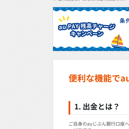
便利な機能でa
1.
出金
とは？
ご自身のauじぶん銀行口座へa