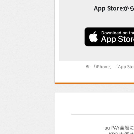
App Stor
※
「iPhone」「App 
au PAY全