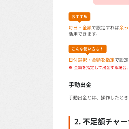
おすすめ
毎日・全額
で設定すれば
余っ
活用できます。
こんな使い方も！
日付選択・金額を指定
で設定
※
金額を指定して出金する場合
手動出金
手動出金とは、操作したとき
2. 不足額チャ