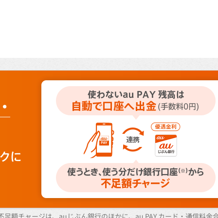
足額チャージは、auじぶん銀行のほかに、au PAY カード・通信料