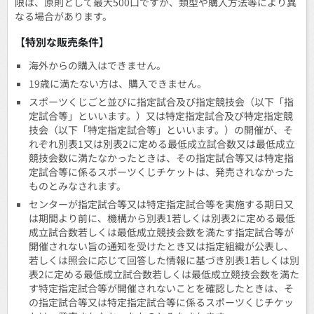
限は、原則として最大500口ですが、類型や購入方法等により異
なる場合があります。
【特別な販売条件】
海外からの購入はできません。
19歳に満たない方は、購入できません。
スポーツくじごと並びに指定試合及び指定競技会（以下「指
定試合等」といいます。）又は特定指定試合及び特定指定競
技会（以下「特定指定試合等」といいます。）の開催が、そ
れぞれ別表1又は別表2に定める最低成立試合数又は最低成立
競技会数に満たなかったときは、その指定試合等又は特定指
定試合等に係るスポーツくじチケットは、発売されなかった
ものとみなされます。
センターが指定試合等又は特定指定試合等を実施する期日又
は期間より前に、機構から別表1若しくは別表2に定める最低
成立試合数若しくは最低成立競技会数を満たす指定試合等が
開催されない旨の通知を受けたとき又は指定組織が公表し、
若しくは照会に応じて回答した情報に基づき別表1若しくは別
表2に定める最低成立試合数若しくは最低成立競技会数を満た
す特定指定試合等が開催されないことを確認したときは、そ
の指定試合等又は特定指定試合等に係るスポーツくじチケッ