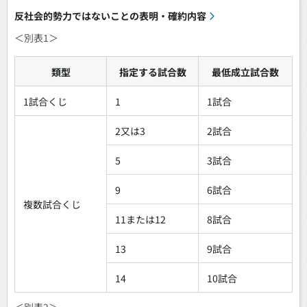
反社会的勢力ではないことの表明・確約内容
＜別表1＞
類型
指定する試合数
最低成立試合数
1試合くじ
1
1試合
2又は3
2試合
5
3試合
9
6試合
複数試合くじ
11または12
8試合
13
9試合
14
10試合
＜別表2＞