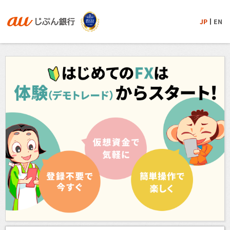
JP
EN