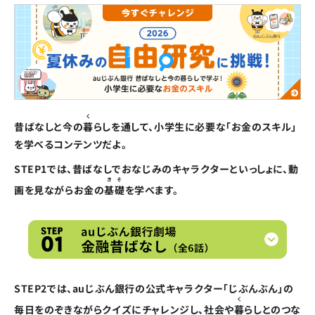
く
昔ばなしと今の
暮
らしを通して、小学生に必要な「お金のスキル」
を学べるコンテンツだよ。
STEP1では、昔ばなしでおなじみのキャラクターといっしょに、動
きそ
画を見ながらお金の
基礎
を学べます。
STEP2では、auじぶん銀行の公式キャラクター「じぶんぶん」の
く
毎日をのぞきながらクイズにチャレンジし、社会や
暮
らしとのつな