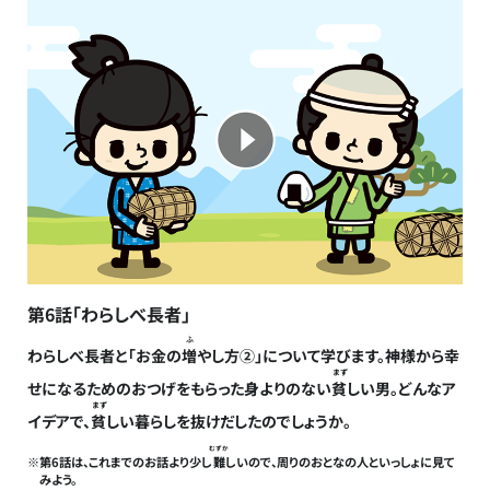
第6話「わらしべ長者」
ふ
わらしべ長者と「お金の
増
やし方②」について学びます。神様から幸
まず
せになるためのおつげをもらった身よりのない
貧
しい男。どんなア
まず
イデアで、
貧
しい暮らしを抜けだしたのでしょうか。
むずか
※第6話は、これまでのお話より少し
難
しいので、周りのおとなの人といっしょに見て
みよう。