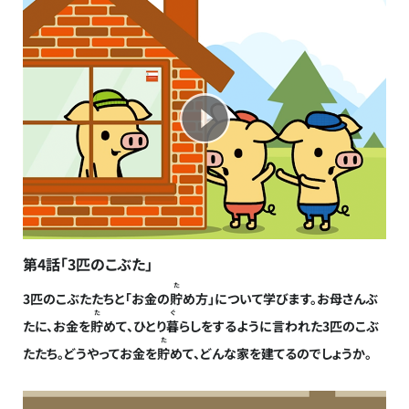
第4話「3匹のこぶた」
た
3匹のこぶたたちと「お金の
貯
め方」について学びます。お母さんぶ
た
ぐ
たに、お金を
貯
めて、ひとり
暮
らしをするように言われた3匹のこぶ
た
たたち。どうやってお金を
貯
めて、どんな家を建てるのでしょうか。