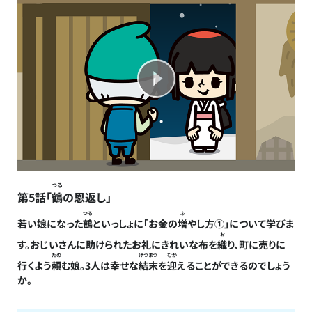
つる
第5話「
鶴
の恩返し」
つる
ふ
若い娘になった
鶴
といっしょに「お金の
増
やし方①」について学びま
お
す。おじいさんに助けられたお礼にきれいな布を
織
り、町に売りに
たの
けつまつ
むか
行くよう
頼
む娘。3人は幸せな
結末
を
迎
えることができるのでしょう
か。