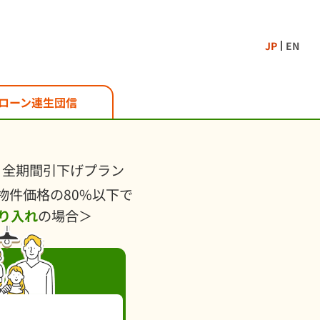
JP
EN
ローン
連生団信
全期間引下げプラン
に物件価格の80%以下で
り入れ
の場合＞