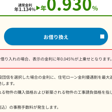
0.930
通常金利
年
％
▶
1.134
年
％
お借り換え
お借り入れの場合、表示の金利に年0.045％が上乗せとなります
一般団信を選択した場合の金利に、住宅ローン金利優遇割を最大
動します。
れる物件の購入価格および新築される物件の工事請負価格を指
。
（税込）の事務手数料が発生します。