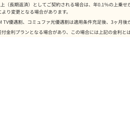
以上（長期返済）としてご契約される場合は、年0.1％の上乗
により変更となる場合があります。
J:COM TV優遇割、コミュファ光優遇割は適用条件充足後、3ヶ
証付金利プランとなる場合があり、この場合には上記の金利と
今の家賃
と比べてみてください！
4,000
お借入金額
万円
を
35
年間
で返済した場合
0.930
金利年
％なら