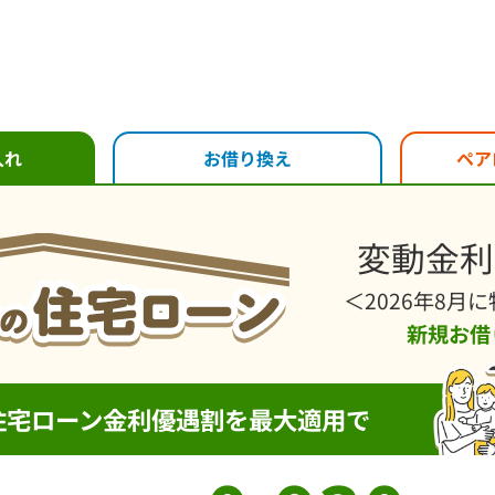
入れ
お借り換え
ペア
変動金利
＜2026年8月
新規お借
住宅ローン金利優遇割を
最大適用で