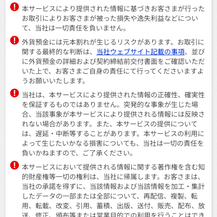
本サービスにより提供された情報に基づきお客さまが行った
お取引によりお客さまが被った損失や逸失利益などについ
て、当社は一切責任を負いません。
外貨預金には元本割れが生じるリスクがあります。お取引に
関する最終的な判断は、
当社ウェブサイト記載の事項
、並び
に外貨預金の詳細および契約締結前交付書面をご確認いただ
いた上で、お客さまご自身の責任にて行ってくださいますよ
うお願いいたします。
当社は、本サービスにより提供された情報の正確性、確実性
を保証するものではありません。突発的な事象が生じた場
合、当該事象が本サービスにより提供される情報には反映さ
れない場合があります。また、本サービスの提供について
は、遅延・中断等することがあります。本サービスの利用に
よって生じたいかなる損害についても、当社は一切の責任を
負いかねますので、ご了承ください。
本サービスにおいて提供される情報に関する著作権を含む知
的財産権等一切の権利は、当社に帰属します。お客さまは、
当社の承諾を得ずに、当該情報および当該情報を加工・集計
したデータの一部または全部について、再配信、複製、転
用、転載、改変、引用、蓄積、出版、送付、販売、配布、放
送、修正、頒布等または営業目的での利用を行うことはでき