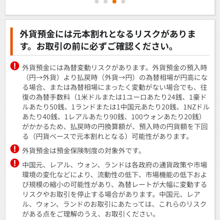
1
2
3
4
外貨預金には元本割れとなるリスクがありま
す。お取引の前に必ずご確認ください。
外貨預金には為替変動リスクがあります。外貨預金の預入時
（円→外貨）より払戻時（外貨→円）の為替相場が円高にな
る場合、または為替相場にまったく変動がない場合でも、往
復の為替手数料（1米ドルまたは1ユーロあたり24銭、1豪ド
ルあたり50銭、1ランドまたは1中国元あたり20銭、1NZドル
あたり40銭、1レアルあたり90銭、100ウォンあたり20銭）
がかかるため、払戻時の円換算額が、預入時の円貨額を下回
る（円貨ベースで元本割れとなる）可能性があります。
外貨預金は預金保険制度の対象外です。
中国元、レアル、ウォン、ランドは各政府の通貨政策や市場
環境の変化などにより、流動性の低下、市場機能の低下およ
び規模の縮小の可能性があり、為替レートが大幅に変動する
リスクやお取引を停止する場合があります。中国元、レア
ル、ウォン、ランドのお取引にあたっては、これらのリスク
がある点をご理解のうえ、お取引ください。