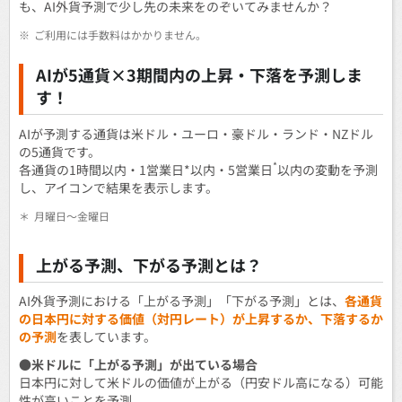
も、AI外貨予測で少し先の未来をのぞいてみませんか？
※
ご利用には手数料はかかりません。
AIが5通貨×3期間内の上昇・下落を予測しま
す！
AIが予測する通貨は米ドル・ユーロ・豪ドル・ランド・NZドル
の5通貨です。
*
各通貨の1時間以内・1営業日*以内・5営業日
以内の変動を予測
し、アイコンで結果を表示します。
＊
月曜日～金曜日
上がる予測、下がる予測とは？
AI外貨予測における「上がる予測」「下がる予測」とは、
各通貨
の日本円に対する価値（対円レート）が上昇するか、下落するか
の予測
を表しています。
●米ドルに「上がる予測」が出ている場合
日本円に対して米ドルの価値が上がる（円安ドル高になる）可能
性が高いことを予測。