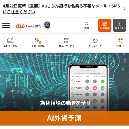
4月22日更新【重要】auじぶん銀行を名乗る不審なメール・SMS
にご注意ください
検索
口座開設
ログイン
入出金・支払
金利・手数料
商品・サービス
キャンペーン
サポート