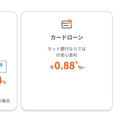
カードローン
ネット銀行ならでは
の安心金利
0.88
*
信
年
%~
4
%
の場合