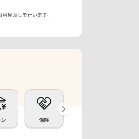
毎月見直しを行います。
ーン
保険
くじ・
公営競技
募金・