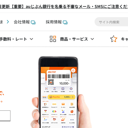
2日更新【重要】auじぶん銀行を名乗る不審なメール・SMSにご注意くだ
ま
会社情報
採用情報
手数料
・レート
商品・サービス
キ
ログ
お客