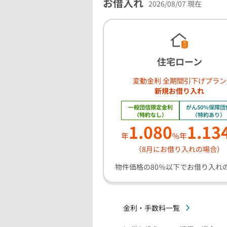
お借入れ
2026/08/07 現在
住宅ローン
変動金利 全期間引下げプラン
新規お借り入れ
一般団信限定金利
がん50％保障団
（特約なし）
（特約あり）
1.080
1.13
年
%
年
（8月にお借り入れの場合）
物件価格の80％以下でお借り入れ
金利・手数料一覧