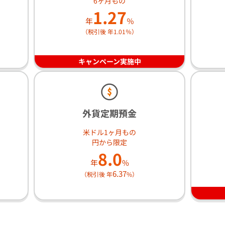
6ヶ月もの
1.27
年
％
（税引後 年1.01％）
キャンペーン実施中
外貨定期預金
米ドル1ヶ月もの
円から限定
8.0
年
%
6.37
（税引後 年
%）