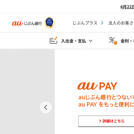
4月2
じぶんプラス
法人のお客さ
入出金・支払
金利・
Prev