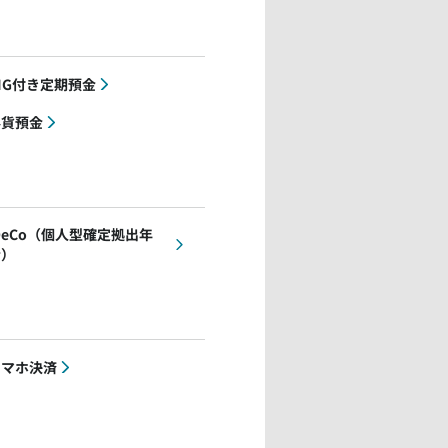
IG付き定期預金
外貨預金
DeCo（個人型確定拠出年
金）
スマホ決済