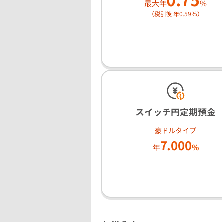
最大年
%
（税引後 年0.59％）
スイッチ円定期預金
豪ドルタイプ
7.000
年
%