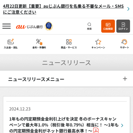
4月22日更新【重要】auじぶん銀行を名乗る不審なメール・SMS
にご注意ください
検索
口座開設
ログイン
入出金・支払
金利・手数料
商品・サービス
キャンペーン
サポート
ニュースリリース
ニュースリリースメニュー
2024.12.23
1年もの円定期預金金利引上げを決定 冬のボーナスキャン
ペーンで最大年1.0%（税引後 年0.79%）相当に！ ～1年も
の円定期預金金利がネット銀行最高水準！～