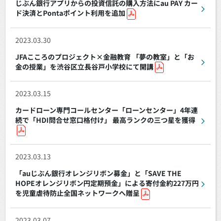
じぶん銀行アプリからの投資信託の購入方法にau PAY カー
ド決済とPontaポイント利用を追加
2023.03.30
JFAこころのプロジェクト×金融教育 「夢の教室」と「お
金の授業」を渋谷区立長谷戸小学校にて開講
2023.03.15
カードローン専門コールセンター「ローンセンター」4年連
続で「HDI問合せ窓口格付け」 最高ランクの三つ星を獲得
2023.03.13
「auじぶん銀行オレンジリボン募金」と「SAVE THE
HOPEオレンジリボン円定期預金」による寄付金約227万円
を児童虐待防止全国ネットワークへ贈呈
2023.03.07